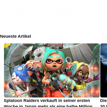
Neueste Artikel
Splatoon Raiders verkauft in seiner ersten
Die
Woche in Japan mehr als eine halbe Million
30 