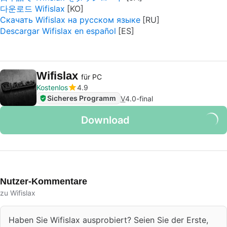
다운로드 Wifislax
Скачать Wifislax на русском языке
Descargar Wifislax en español
Wifislax
für PC
Kostenlos
4.9
Sicheres Programm
V
4.0-final
Download
Nutzer-Kommentare
zu Wifislax
Haben Sie Wifislax ausprobiert? Seien Sie der Erste,