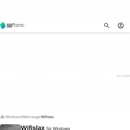
Windows
Werkzeuge
Wifislax
Wifislax
für Windows