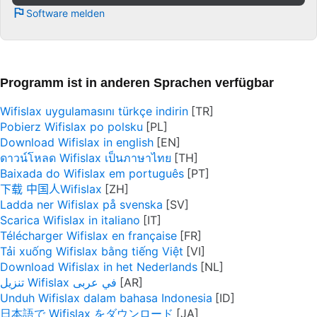
Software melden
Programm ist in anderen Sprachen verfügbar
Wifislax uygulamasını türkçe indirin
Pobierz Wifislax po polsku
Download Wifislax in english
ดาวน์โหลด Wifislax เป็นภาษาไทย
Baixada do Wifislax em português
下载 中国人Wifislax
Ladda ner Wifislax på svenska
Scarica Wifislax in italiano
Télécharger Wifislax en française
Tải xuống Wifislax bằng tiếng Việt
Download Wifislax in het Nederlands
تنزيل Wifislax في عربى
Unduh Wifislax dalam bahasa Indonesia
日本語で Wifislax をダウンロード